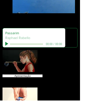
Jean e a Pipa
Passarim
Raphael Rabello
00:00
/
00:00
Apresentação